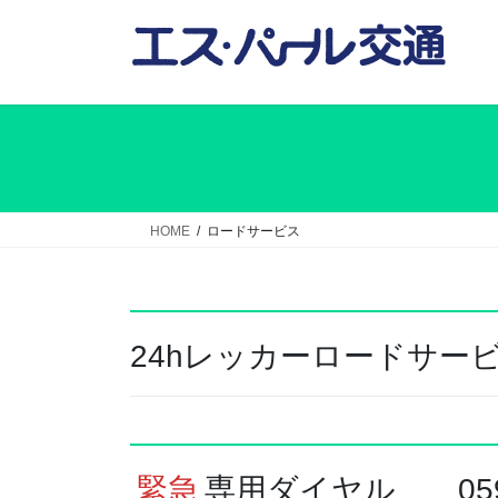
コ
ナ
ン
ビ
テ
ゲ
ン
ー
ツ
シ
へ
ョ
ス
ン
キ
に
ッ
移
HOME
ロードサービス
プ
動
24hレッカーロードサー
緊急
専用ダイヤル 0598-8