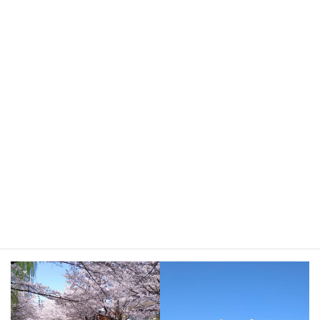
お土曜、日曜、祝日はキャンセルのお電話はお受けできません。
営業日の対応となります。ご注意下さい。
・その他の条件については当社の定める旅行業約款によります。
詳しくは旅行条件を記載した書面をお渡ししますのでご確認下さ
い。
ご予約は
℡:
0598-82-3595
まで
過去のツアー