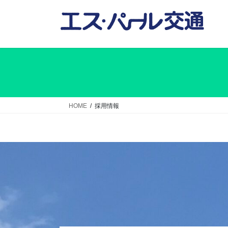
コ
ナ
ン
ビ
テ
ゲ
ン
ー
ツ
シ
へ
ョ
ス
ン
キ
に
ッ
移
HOME
採用情報
プ
動